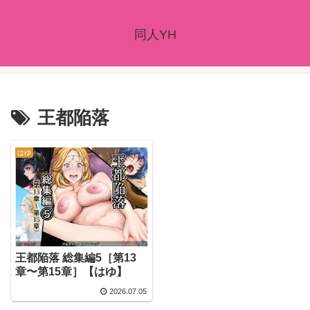
同人YH
王都陥落
はゆ
王都陥落 総集編5［第13
章〜第15章］【はゆ】
2026.07.05