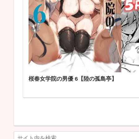
桜春女学院の男優 6【陸の孤島亭】