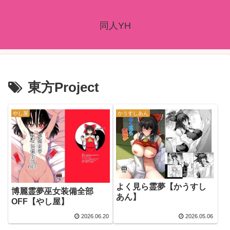
同人YH
東方Project
やし屋
かうすしあん
よく見ら霊夢【かうすし
博麗霊夢巫女装備全部
あん】
OFF【やし屋】
2026.06.20
2026.05.06