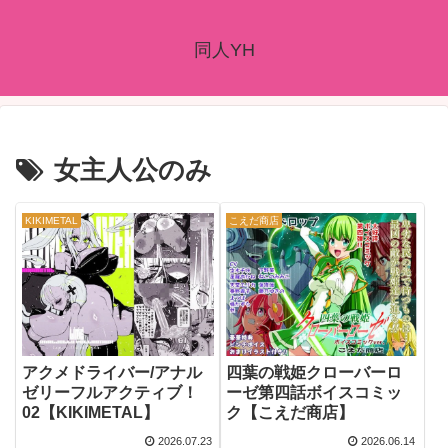
同人YH
女主人公のみ
KIKIMETAL
こえだ商店
アクメドライバー/アナル
四葉の戦姫クローバーロ
ゼリーフルアクティブ！
ーゼ第四話ボイスコミッ
02【KIKIMETAL】
ク【こえだ商店】
2026.07.23
2026.06.14