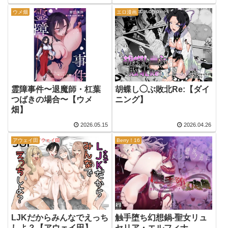
ウメ畑
エロ漫画
霊障事件〜退魔師・杠葉
胡蝶し◯ぶ敗北Re:【ダイ
つばきの場合〜【ウメ
ニング】
畑】
2026.05.15
2026.04.26
アウェイ田
Berry！16
LJKだからみんなでえっち
触手堕ち幻想鍋-聖女リュ
しよ？【アウェイ田】
セリア・エルフィナ-