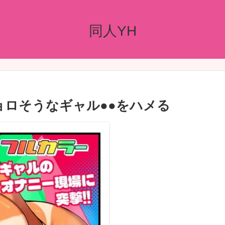
同人YH
ョロそうなギャル●●をハメる