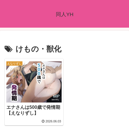
同人YH
けもの・獣化
えなりずし
エナさんは500歳で発情期
【えなりずし】
2026.06.03