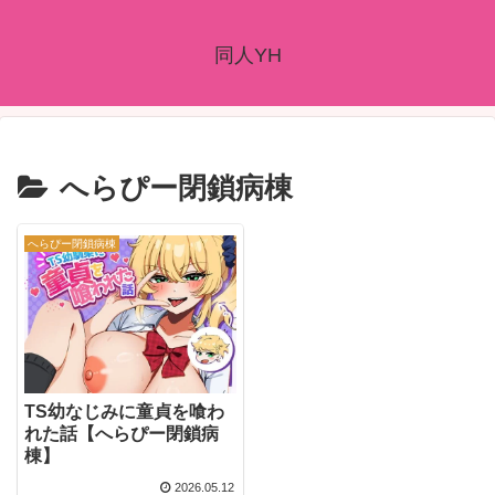
同人YH
へらぴー閉鎖病棟
へらぴー閉鎖病棟
TS幼なじみに童貞を喰わ
れた話【へらぴー閉鎖病
棟】
2026.05.12