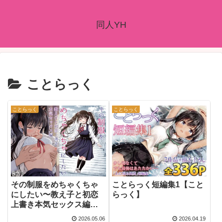
同人YH
ことらっく
ことらっく
ことらっく
その制服をめちゃくちゃ
ことらっく短編集1【こと
にしたい〜教え子と初恋
らっく】
上書き本気セックス編〜
【ことらっく】
2026.05.06
2026.04.19