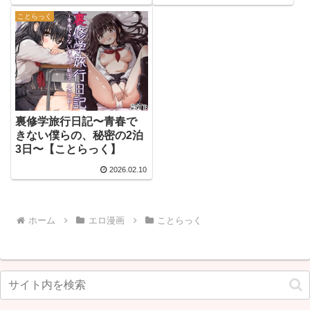
ことらっく
裏修学旅行日記〜青春で
きない僕らの、秘密の2泊
3日〜【ことらっく】
2026.02.10
ホーム
エロ漫画
ことらっく