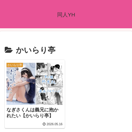
同人YH
かいらり亭
かいらり亭
なぎさくんは義兄に抱か
れたい【かいらり亭】
2026.05.16